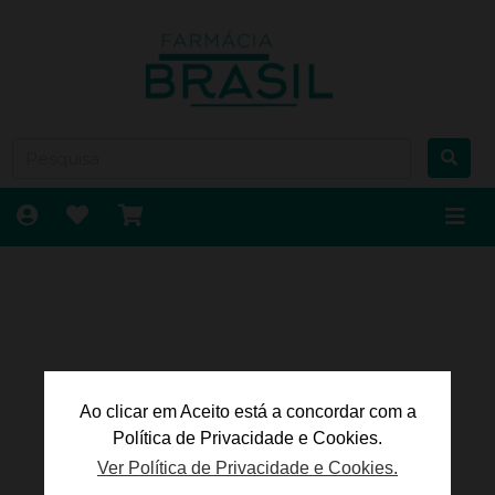
Ao clicar em Aceito está a concordar com a
Política de Privacidade e Cookies.
Ver Política de Privacidade e Cookies.