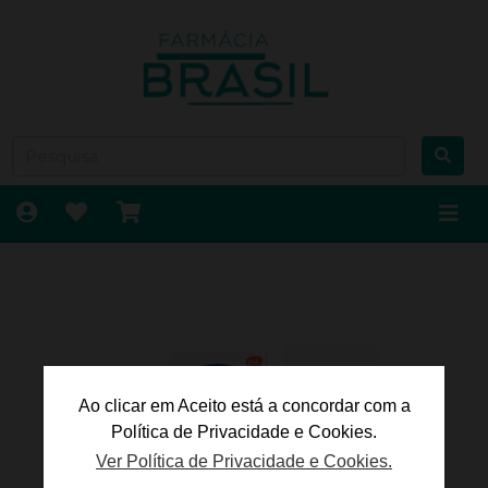
Ao clicar em Aceito está a concordar com a
Política de Privacidade e Cookies.
Ver Política de Privacidade e Cookies.