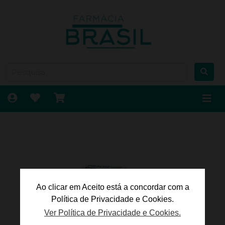
Ao clicar em Aceito está a concordar com a
Política de Privacidade e Cookies.
Ver Política de Privacidade e Cookies.