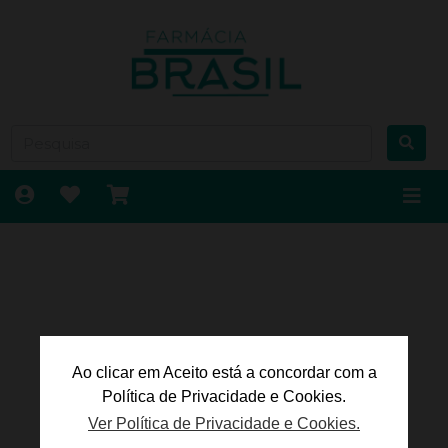
Ao clicar em Aceito está a concordar com a
Política de Privacidade e Cookies.
Ver Política de Privacidade e Cookies.