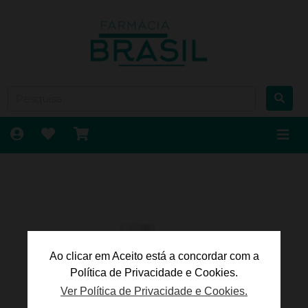
Ao clicar em Aceito está a concordar com a
Política de Privacidade e Cookies.
Ver Política de Privacidade e Cookies.