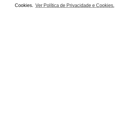
Partilhe este produto:
Cookies.
Ver Política de Privacidade e Cookies.
EM COMPROU ESTE TAMBÉM COMP