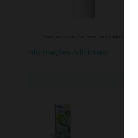
Passe o rato por cima da imagem para ampliá-la.
Informações Adicionais:
QU