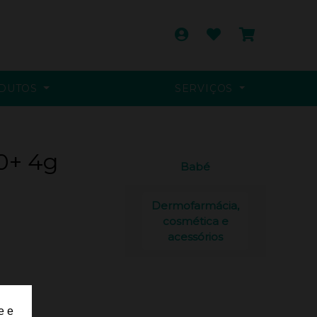
DUTOS
SERVIÇOS
50+ 4g
Babé
Dermofarmácia,
cosmética e
acessórios
e e