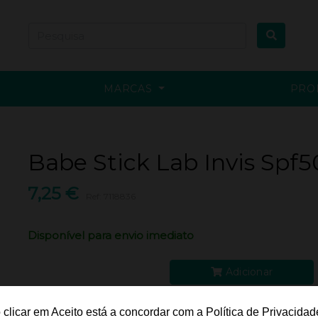
MARCAS
PRO
Babe Stick Lab Invis Spf
7,25 €
Ref: 7118836
Disponível para envio imediato
Adicionar
Adicionar à lista de desejos
 clicar em Aceito está a concordar com a Política de Privacidad