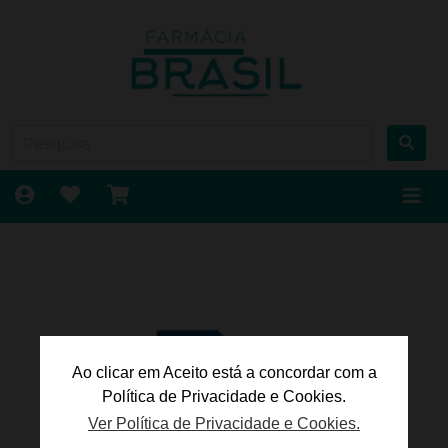
Ao clicar em Aceito está a concordar com a
Política de Privacidade e Cookies.
Ver Política de Privacidade e Cookies.