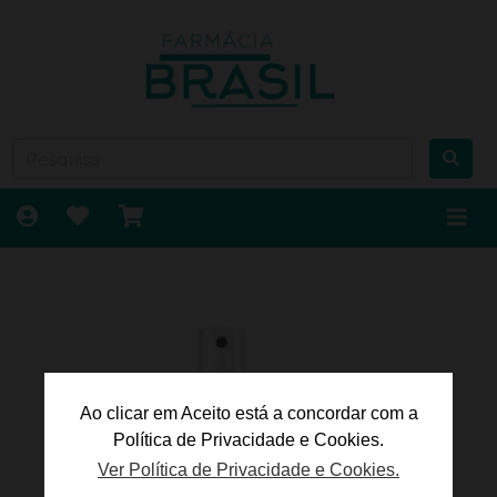
Ao clicar em Aceito está a concordar com a
Política de Privacidade e Cookies.
Ver Política de Privacidade e Cookies.