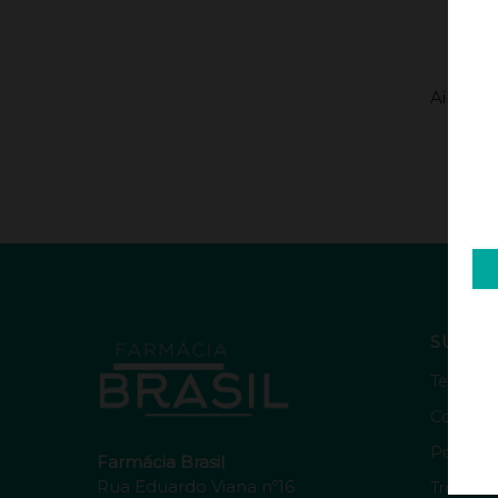
Ainda n
SUPOR
Termos 
Como e
Política
Farmácia Brasil
Rua Eduardo Viana nº16
Trocas 