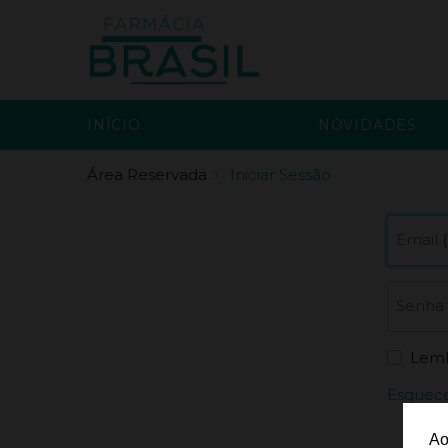
INÍCIO
NOVIDADES
Área Reservada
Iniciar Sessão
Email
Senha
Lem
Esquece
Ao