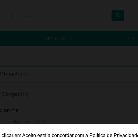
MARCAS
PRO
(Obrigatório)
(Obrigatório)
brar-me
u-se da sua senha?
 clicar em Aceito está a concordar com a Política de Privacidad