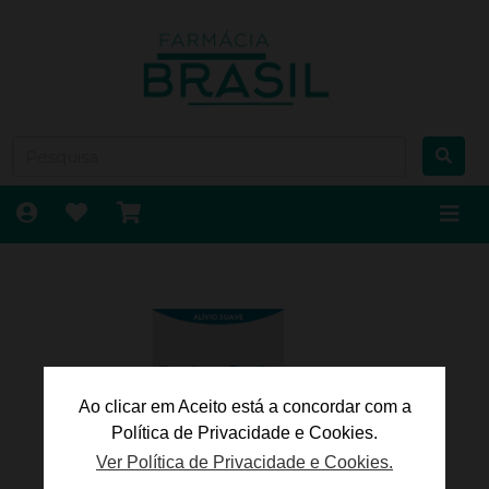
Ao clicar em Aceito está a concordar com a
Política de Privacidade e Cookies.
Ver Política de Privacidade e Cookies.