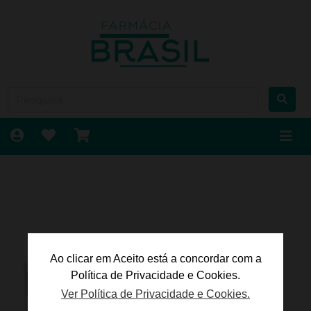
Ao clicar em Aceito está a concordar com a
Política de Privacidade e Cookies.
Ver Política de Privacidade e Cookies.