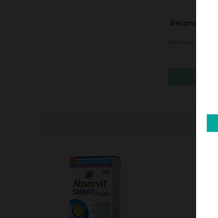
Reumon 50m
Ge
Indispo
18,3
Adic