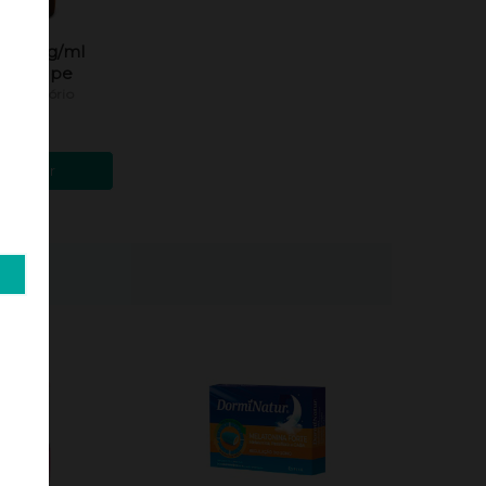
ss 6mg/ml
l Xarope
respiratório
ponível
,20 €
icionar