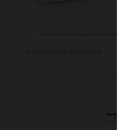
Passe o rato por cima da imagem para ampliá-la.
Informações Adicionais:
QU