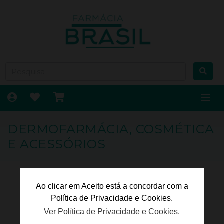
DERMOFARMÁCIA, COSMÉTICA
E ACESSÓRIOS
Ao clicar em Aceito está a concordar com a
Política de Privacidade e Cookies.
Ver Política de Privacidade e Cookies.