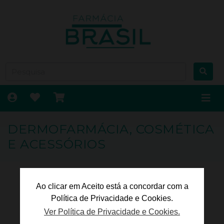
DERMOFARMÁCIA, COSMÉTICA
E ACESSÓRIOS
Ao clicar em Aceito está a concordar com a
Política de Privacidade e Cookies.
Ver Política de Privacidade e Cookies.