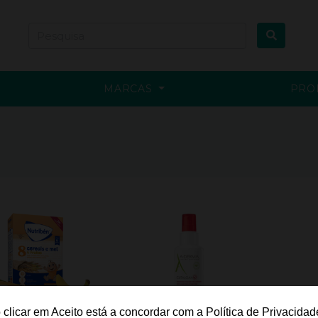
MARCAS
PRO
 clicar em Aceito está a concordar com a Política de Privacidad