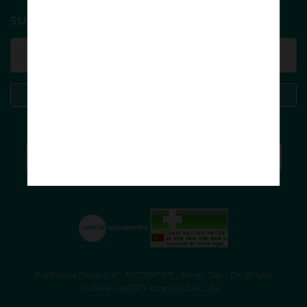
SUBSCREVA A NEWSLETTER
Subscrever
Farmácia Brasil (NIF: 507189787) - Resp. Téc.: Dr. Bruno
Vilelas | AQIFY Unipessoal, Lda.