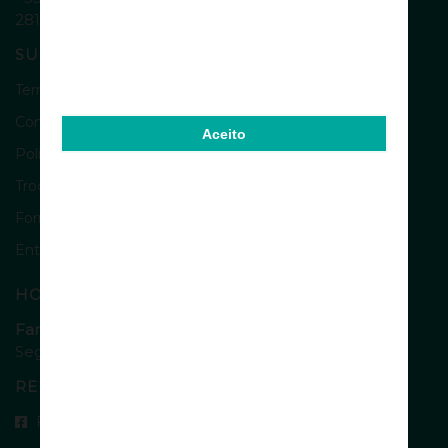
2810-055 - Almada - Portugal
SUPORTE
Termos e Condições
Como encomendar
Aceito
Política de Privacidade
Trocas e Devoluções
Formas de Pagamento
Entregas
HORÁRIOS
Farmácia Brasil
Seg a Dom: 8h - 22h
REDES SOCIAIS
Facebook